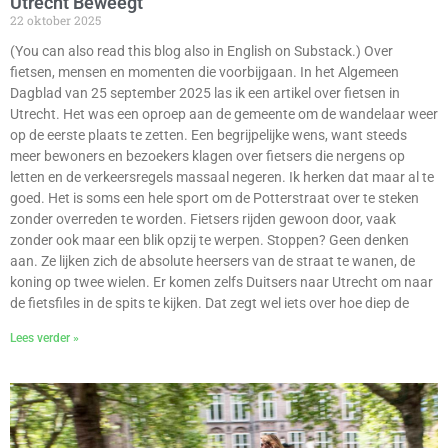
Utrecht Beweegt
22 oktober 2025
(You can also read this blog also in English on Substack.) Over
fietsen, mensen en momenten die voorbijgaan. In het Algemeen
Dagblad van 25 september 2025 las ik een artikel over fietsen in
Utrecht. Het was een oproep aan de gemeente om de wandelaar weer
op de eerste plaats te zetten. Een begrijpelijke wens, want steeds
meer bewoners en bezoekers klagen over fietsers die nergens op
letten en de verkeersregels massaal negeren. Ik herken dat maar al te
goed. Het is soms een hele sport om de Potterstraat over te steken
zonder overreden te worden. Fietsers rijden gewoon door, vaak
zonder ook maar een blik opzij te werpen. Stoppen? Geen denken
aan. Ze lijken zich de absolute heersers van de straat te wanen, de
koning op twee wielen. Er komen zelfs Duitsers naar Utrecht om naar
de fietsfiles in de spits te kijken. Dat zegt wel iets over hoe diep de
Lees verder »