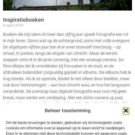
Inspiratieboeken
8 april 2025
Boeken die mij raken Al meer dan vijftig jaar speelt fotografie een rol
in mijn leven. Soms wat op de achtergrond, soms met volle overgave.
De afgelopen vijftien jaar ben ik er weer intensief mee bezig – op
straat, in parken, langs de singels van Utrecht. Maar de eerste
stappen zette ik in de jaren zeventig, met een analoge camera. De
filmrolletjes liet ik ontwikkelen bij fotozaken in de stad, en de
afdrukken belandden zorgvuldig geplakt in albums. Die albums heb ik
nog steeds. Als ik ze opensla, blader ik niet alleen door beelden, maar
ook door herinneringen – aan hoe Utrecht was, en hoe het langzaam
veranderde. De overstap naar digitale fotografie was voor mij geen
breuk, maar eerder een verdieping. Met een lichte camera op pad,
vaker en langer op zoek naar het juiste licht. En ook inhoudelijk wilde
Beheer toestemming
ik meer weten. Ik volgde cursussen bij de Fotoschool
Lees verder »
Om de beste ervaringen te bieden, gebruiken wij technologieën zoals
1
2
cookies om informatie over je apparaat op te slaan en/of te raadplegen.
Door in te stemmen met deze technologieën kunnen wij gegevens zoals