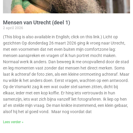
Mensen van Utrecht (deel 1)
2 april 2026
(This blog is also available in English; click on this link.) Licht op
gezichten Op donderdag 26 maart 2026 ging ik vroeg naar Utrecht,
met een voornemen dat net even buiten mijn comfortzone lag:
mensen aanspreken en vragen of ik hun portret mocht maken.
Normaal werk ik anders. Dan beweeg ik me onopvallend door de stad
en leg momenten vast zonder dat mensen het direct merken. Soms
laat ik achteraf de foto zien, als een kleine ontmoeting achteraf. Maar
nu wilde ik het anders doen. Eerst vragen, wachten op een antwoord.
Op de Vismarkt zag ik een wat ouder stel samen zitten, dicht bij
elkaar, ieder met een kop koffie. Er hing iets vertrouwds in hun
samenzijn, iets wat zich bijna vanzelf liet fotograferen. Ik liep op hen
af en stelde mijn vraag. De man knikte instemmend, een klein gebaar,
alsof hij het al goed vond. Maar nog voordat dat
Lees verder »