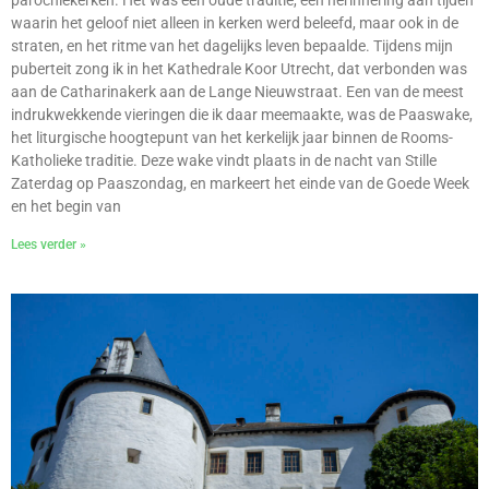
parochiekerken. Het was een oude traditie, een herinnering aan tijden
waarin het geloof niet alleen in kerken werd beleefd, maar ook in de
straten, en het ritme van het dagelijks leven bepaalde. Tijdens mijn
puberteit zong ik in het Kathedrale Koor Utrecht, dat verbonden was
aan de Catharinakerk aan de Lange Nieuwstraat. Een van de meest
indrukwekkende vieringen die ik daar meemaakte, was de Paaswake,
het liturgische hoogtepunt van het kerkelijk jaar binnen de Rooms-
Katholieke traditie. Deze wake vindt plaats in de nacht van Stille
Zaterdag op Paaszondag, en markeert het einde van de Goede Week
en het begin van
Lees verder »