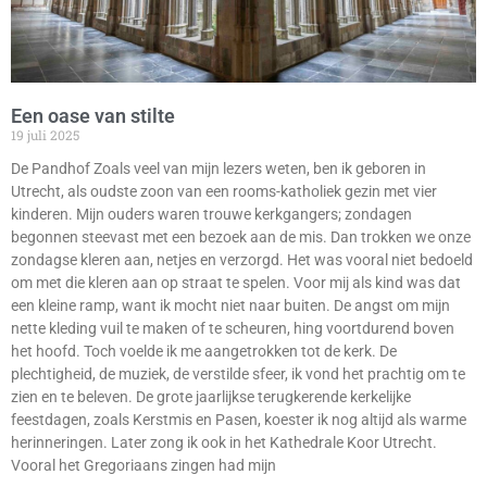
Een oase van stilte
19 juli 2025
De Pandhof Zoals veel van mijn lezers weten, ben ik geboren in
Utrecht, als oudste zoon van een rooms-katholiek gezin met vier
kinderen. Mijn ouders waren trouwe kerkgangers; zondagen
begonnen steevast met een bezoek aan de mis. Dan trokken we onze
zondagse kleren aan, netjes en verzorgd. Het was vooral niet bedoeld
om met die kleren aan op straat te spelen. Voor mij als kind was dat
een kleine ramp, want ik mocht niet naar buiten. De angst om mijn
nette kleding vuil te maken of te scheuren, hing voortdurend boven
het hoofd. Toch voelde ik me aangetrokken tot de kerk. De
plechtigheid, de muziek, de verstilde sfeer, ik vond het prachtig om te
zien en te beleven. De grote jaarlijkse terugkerende kerkelijke
feestdagen, zoals Kerstmis en Pasen, koester ik nog altijd als warme
herinneringen. Later zong ik ook in het Kathedrale Koor Utrecht.
Vooral het Gregoriaans zingen had mijn