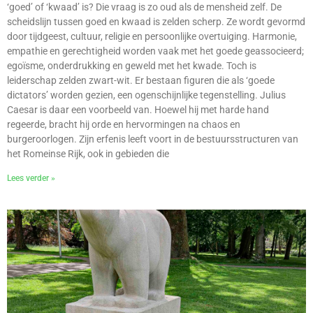
‘goed’ of ‘kwaad’ is? Die vraag is zo oud als de mensheid zelf. De
scheidslijn tussen goed en kwaad is zelden scherp. Ze wordt gevormd
door tijdgeest, cultuur, religie en persoonlijke overtuiging. Harmonie,
empathie en gerechtigheid worden vaak met het goede geassocieerd;
egoïsme, onderdrukking en geweld met het kwade. Toch is
leiderschap zelden zwart-wit. Er bestaan figuren die als ‘goede
dictators’ worden gezien, een ogenschijnlijke tegenstelling. Julius
Caesar is daar een voorbeeld van. Hoewel hij met harde hand
regeerde, bracht hij orde en hervormingen na chaos en
burgeroorlogen. Zijn erfenis leeft voort in de bestuursstructuren van
het Romeinse Rijk, ook in gebieden die
Lees verder »