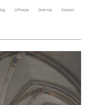
log
U-Poezie
Over mij
Contact