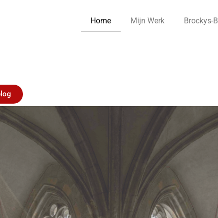
Home
Mijn Werk
Brockys-B
blog