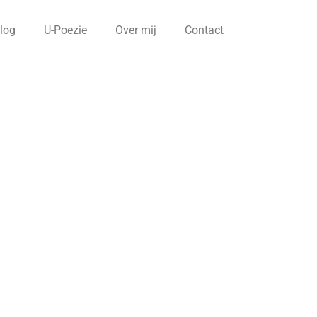
log
U-Poezie
Over mij
Contact