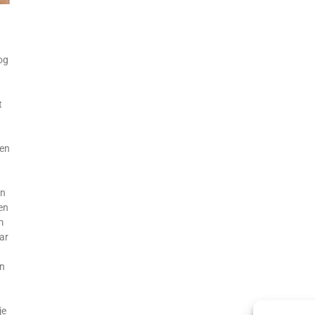
og
t
ren
an
en
m
ar
en
je