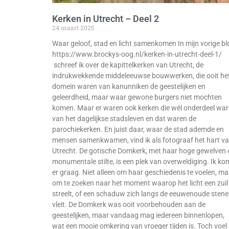
Kerken in Utrecht – Deel 2
24 maart 2025
Waar geloof, stad en licht samenkomen In mijn vorige bl
https://www.brockys-oog.nl/kerken-in-utrecht-deel-1/
schreef ik over de kapittelkerken van Utrecht, de
indrukwekkende middeleeuwse bouwwerken, die ooit he
domein waren van kanunniken de geestelijken en
geleerdheid, maar waar gewone burgers niet mochten
komen. Maar er waren ook kerken die wél onderdeel wa
van het dagelijkse stadsleven en dat waren de
parochiekerken. En juist daar, waar de stad ademde en
mensen samenkwamen, vind ik als fotograaf het hart v
Utrecht. De gotische Domkerk, met haar hoge gewelven 
monumentale stilte, is een plek van overweldiging. Ik ko
er graag. Niet alleen om haar geschiedenis te voelen, ma
om te zoeken naar het moment waarop het licht een zuil
streelt, of een schaduw zich langs de eeuwenoude sten
vleit. De Domkerk was ooit voorbehouden aan de
geestelijken, maar vandaag mag iedereen binnenlopen,
wat een mooie omkering van vroeger tijden is. Toch voel 