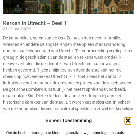
Kerken in Utrecht – Deel 1
24 februari 2025
De kanunniken, heren van de kerk Zo nu en dan neem ik familie,
vrienden en andere belangstellenden mee op een stadswandeling
door de oude binnenstad van Utrecht. Ter voorbereiding verdiep ik me
graag in de geschiedenis van de stad, en telkens weer ontdek ik
nieuwe verhalen die de identiteit van Utrecht en haar inwoners
hebben gevormd. Tijdens mijn tochten door de stad valt het me
steeds op hoeveel kerken Utrecht rijk is. Niet alleen het aantal is
indrukwekkend, maar ook de omvang en pracht van deze gebouwen.
De gotische Domkerk is natuurlijk het meest sprekende voorbeeld,
maar ook de Sint-Pieterskerk en de Janskerk dragen bij aan het
historische karakter van de stad. Dit waren kapittelkerken, in beheer
van de kanunniken die een cruciale rol speelden in zowel het kerkelijke
als het bestuurlijke leven van Utrecht. Naast het Domkapittel waren er
Beheer toestemming
ook de kapittels van Sint-Pieter, Sint-Jan, Sint-Marie en Sint-Salvator
(Oudmunster).
Om de beste ervaringen te bieden, gebruiken wij technologieën zoals